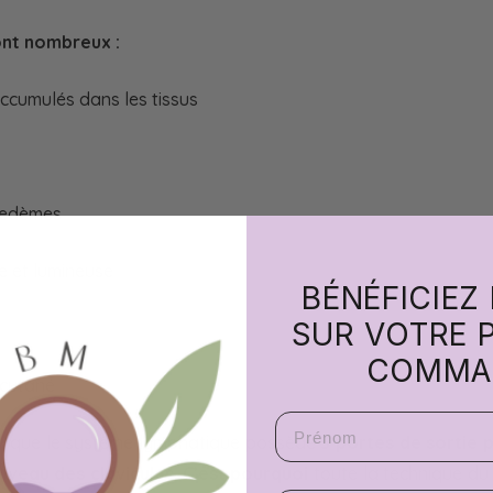
ont nombreux :
ccumulés dans les tissus
 œdèmes
ce et lumineuse
BÉNÉFICIEZ
SUR VOTRE 
COMMA
 cutané
Prenom
enir que le système lymphatique possède
3 portes de sortie p
niveau des clavicules
.
C’est pourquoi
toute la technique du