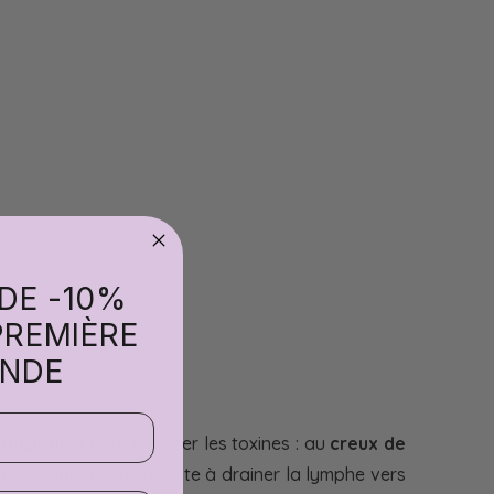
 DE -10%
PREMIÈRE
NDE
rincipales
pour évacuer les toxines : au
creux de
 brossage à sec consiste à drainer la lymphe vers