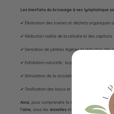
Les bienfaits du brossage à sec lymphatique s
✔ Élimination des toxines et déchets organiques a
✔ Réduction visible de la cellulite et des capitons
✔ Sensation de jambes légères et réduction des
✔ Exfoliation naturelle : la peau devient plus dou
✔ Stimulation de la circulation sanguine
✔ Tonification des tissus et amélioration du tonus
Ainsi
, pour comprendre la technique, il faut ret
l’aine
, sous les
aisselles
et en haut du torse,
au 