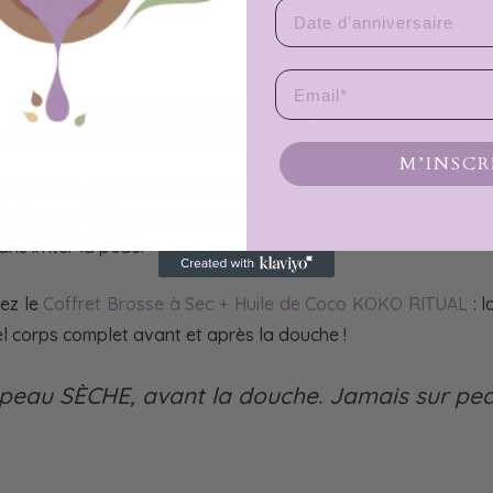
Date d'anniversaire
Email
LLE BROSSE À SEC CHO
M’INSCR
nellement, j’utilise et recommande la
Brosse à Sec Fibres 
éale pour débuter comme pour les pratiquantes réguliè
ns irriter la peau.
rez le
Coffret Brosse à Sec + Huile de Coco KOKO RITUAL
: l
el corps complet avant et après la douche !
r peau SÈCHE, avant la douche. Jamais sur pea