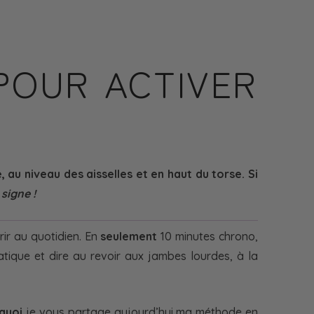
 POUR ACTIVER
 au niveau des aisselles et en haut du torse. Si
signe !
rir au quotidien. En
seulement
10 minutes chrono,
atique et dire au revoir aux jambes lourdes, à la
quoi
je vous partage aujourd’hui ma méthode en