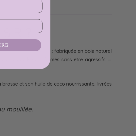
ISIR
?
IRE
Végétales KOKO RITUAL
: fabriquée en bois naturel
res
. Les poils sont fermes sans être agressifs —
a brosse et son huile de coco nourrissante, livrées
u mouillée.