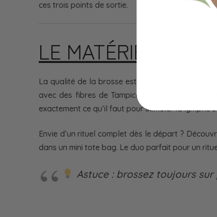
ces trois points de sortie.
LE MATÉRIEL : QUE
La qualité de la brosse est déterminante. Person
avec des fibres de Tampico (agave), elle est
id
exactement ce qu’il faut pour stimuler la lymphe sa
Envie d’un rituel complet dès le départ ? Découv
dans un mini tote bag. Le duo parfait pour un ritu
Astuce : brossez toujours su