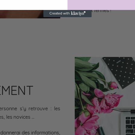
fonctionne sur moi (allergi
les yeux fermés !
EMENT
rsonne s’y retrouve : les
es, les novices …
onnerai des informations,