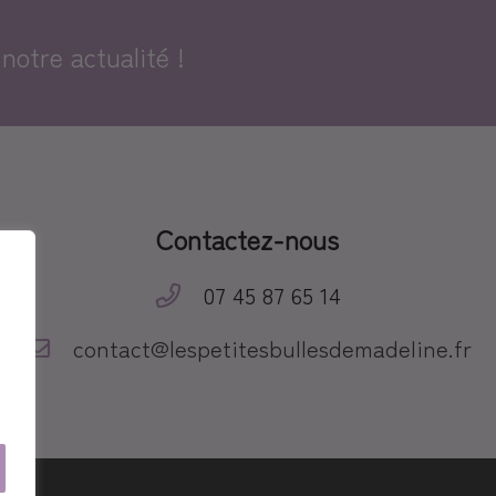
notre actualité !
Contactez-nous
07 45 87 65 14
contact@lespetitesbullesdemadeline.fr