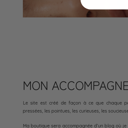
MON ACCOMPAGN
Le site est créé de façon à ce que chaque pe
pressées, les pointues, les curieuses, les soucieus
Ma boutique sera accompagnée d’un blog où je d