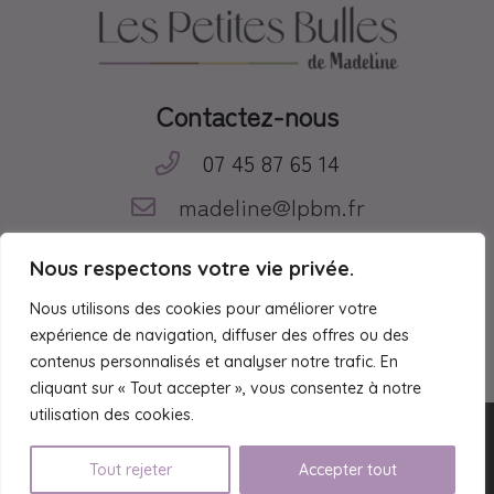
Contactez-nous
07 45 87 65 14
madeline@lpbm.fr
Suivez-nous
Nous respectons votre vie privée.
Nous utilisons des cookies pour améliorer votre
expérience de navigation, diffuser des offres ou des
contenus personnalisés et analyser notre trafic. En
cliquant sur « Tout accepter », vous consentez à notre
utilisation des cookies.
© Les Petites Bulles de Madeline |
Mentions légales
Tout rejeter
Accepter tout
|
Conditions générales de vente