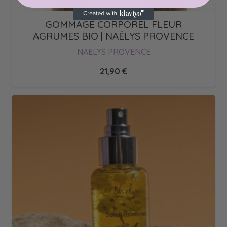
GOMMAGE CORPOREL FLEUR
AGRUMES BIO | NAËLYS PROVENCE
NAELYS PROVENCE
21,90
€