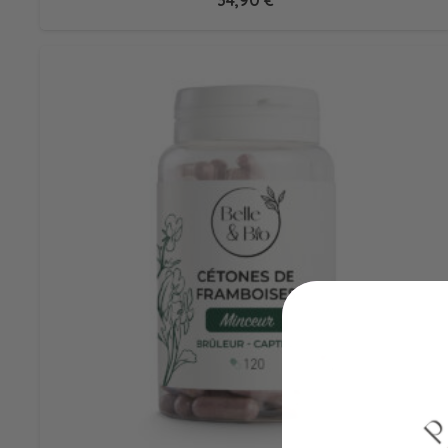
34,90
€