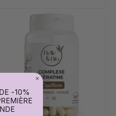
 DE -10%
PREMIÈRE
NDE