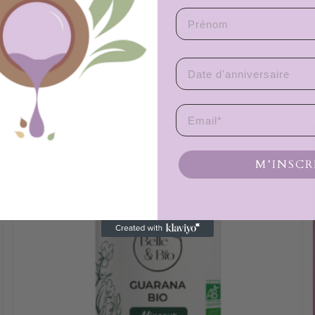
Prenom
COLLAGÈNE MARIN | BELLE & BIO
BELLE & BIO
Date d'anniversaire
8,20
€
Email
M’INSCR