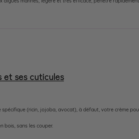
algues marines, légère et très efficace, pénètre rapidement 
s et ses cuticules
 spécifique (ricin, jojoba, avocat), à défaut, votre crème pour
 bois, sans les couper.