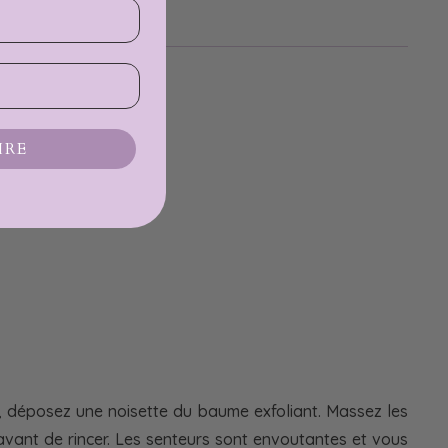
IRE
s, déposez une noisette du baume exfoliant. Massez les
 avant de rincer. Les senteurs sont envoutantes et vous