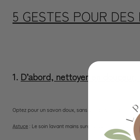
5 GESTES POUR DES
1.
D’abord, nettoyer en douceur,
Optez pour un savon doux, sans sulfates, enrichi en gly
Astuce
: Le soin lavant mains surgras de la marque Una