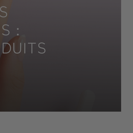
S
S :
ODUITS