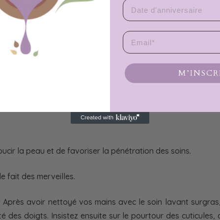
Date d'anniversaire
Email
M’INSCR
 semaine
oucir la peau et de favoriser la pénétration des soins.
 fait des merveilles.
d. Après avoir nettoyé vos mains avec le soin lavant surgra
é des doigts. Insistez ensuite sur le pourtour des cuticules,