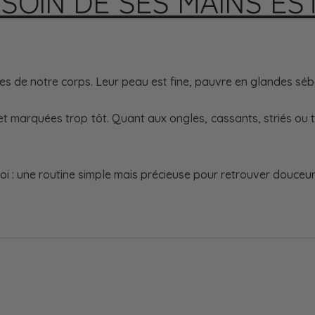
OIN DE SES MAINS ES
ées de notre corps. Leur peau est fine, pauvre en glandes séb
et marquées trop tôt. Quant aux ongles, cassants, striés ou te
oi : une routine simple mais précieuse pour retrouver douceur