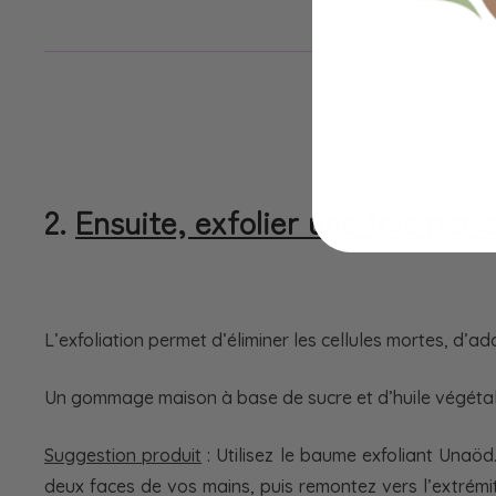
2.
Ensuite, exfolier une fois par
L’exfoliation permet d’éliminer les cellules mortes, d’ad
Un gommage maison à base de sucre et d’huile végétale
Suggestion produit
: Utilisez le baume exfoliant Unaö
deux faces de vos mains, puis remontez vers l’extrémit