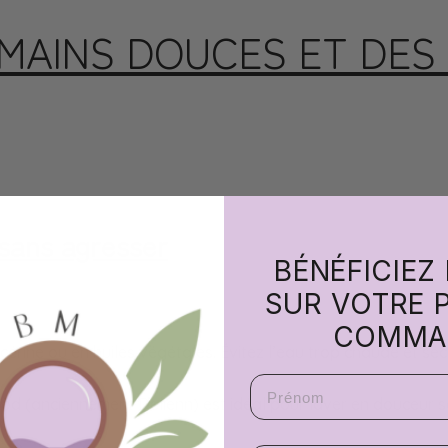
 MAINS DOUCES ET DES
 sans agresser
BÉNÉFICIEZ
SUR VOTRE 
COMMA
cérine ou en huiles végétales. Évitez l’eau trop chaude et sé
Prenom
öd (anciennement Delienn) est idéal pour laver en douceur s