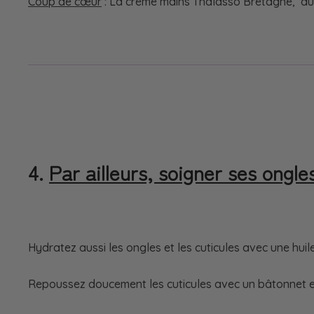
Coup de cœur
: La crème mains Thalasso Bretagne, aux 
4.
Par ailleurs, soigner ses ongle
Hydratez aussi les ongles et les cuticules avec une huile
Repoussez doucement les cuticules avec un bâtonnet en