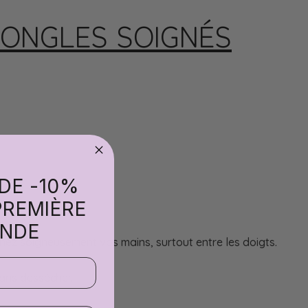
 ONGLES SOIGNÉS
 DE -10%
PREMIÈRE
NDE
chez soigneusement vos mains, surtout entre les doigts.
ans dessécher.