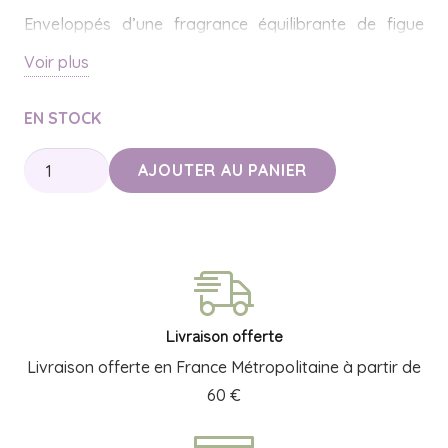
Enveloppés d’une fragrance équilibrante de figue
sauvage, de mandarine et de cèdre, ces deux soins
Voir plus
transforment chaque toilette en parenthèse de
douceur.
EN STOCK
Vegan, non testé sur les animaux et fabriqué en
quantité
AJOUTER AU PANIER
Angleterre, ce duo de 2 x 300 ml est présenté dans un
de
élégant coffret cartonné : une idée cadeau toute
Coffret
trouvée pour la fête des mères.
Bain
et
Corps
Figue
Livraison offerte
&
Livraison offerte en France Métropolitaine à partir de
Cèdre
60 €
Rose
|