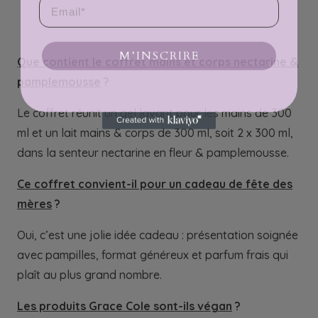
M’INSCRIRE
Que contient le coffret mains et corps nectarine &
pamplemousse
?
Le coffret réunit un gel lavant pour les mains de 300
ml et un lait mains & corps de 300 ml, soit 2 x 300 ml,
dans la senteur nectarine en fleur & pamplemousse.
Ce coffret convient-il pour un cadeau de fête des
mères
?
Oui, c’est une jolie idée cadeau : présentation soignée
avec pampilles, format généreux et parfum frais qui
plaît au plus grand nombre.
Les produits Grace Cole sont-ils végan
?