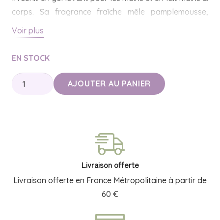
corps. Sa fragrance fraîche mêle pamplemousse,
citron vert et menthe poivrée.
Voir plus
Les deux soins nettoient et nourrissent la peau en
EN STOCK
douceur.
quantité
Végan, ce coffret de 2 x 300 ml nous vient
AJOUTER AU PANIER
de
d’Angleterre.
Coffret
Son écrin orné de pampilles vertes en fait une jolie
mains
idée cadeau.
et
corps
menthe
Livraison offerte
&
Livraison offerte en France Métropolitaine à partir de
pamplemousse
60 €
–
Grace