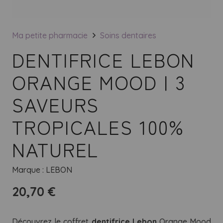
Ma petite pharmacie
Soins dentaires
DENTIFRICE LEBON
ORANGE MOOD | 3
SAVEURS
TROPICALES 100%
NATUREL
Marque :
LEBON
20,70
€
Découvrez le coffret
dentifrice Lebon
Orange Mood