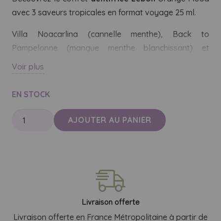
avec 3 saveurs tropicales en format voyage 25 ml.
Villa Noacarlina (cannelle menthe), Back to
Pampelonne (mangue menthe blanchissant) et
Tropical Crush (ananas rooibos menthe) pour un
Voir plus
brossage gourmand.
EN STOCK
Formules 100% naturelles enrichies en aloe vera et
thé vert bio.
quantité
AJOUTER AU PANIER
de
Sans parabens, fluor ni triclosan.
Dentifrice
Vegan et cruelty-free.
Lebon
Orange
Parfums créés à Grasse par des artisans parfumeurs.
Mood
Made in France dans des tubes dorés élégants.
|
Livraison offerte
3
Livraison offerte en France Métropolitaine à partir de
Le coffret idéal pour découvrir l’univers Lebon ou