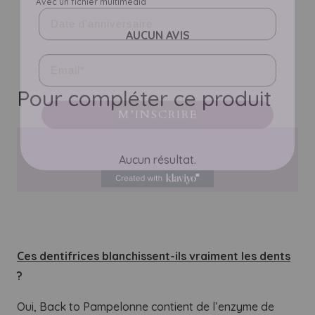
Avec un fichier multimédia
AUCUN AVIS
Email
M’INSCRIRE
Pour compléter ce produit
Aucun résultat.
Ces dentifrices blanchissent-ils vraiment les dents
?
Oui, Back to Pampelonne contient de l’enzyme de