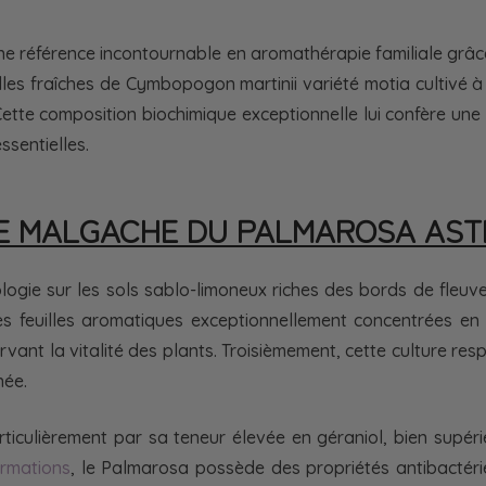
une référence incontournable en aromathérapie familiale grâc
feuilles fraîches de Cymbopogon martinii variété motia cultiv
ette composition biochimique exceptionnelle lui confère un
ssentielles.
E MALGACHE DU PALMAROSA AST
ie sur les sols sablo-limoneux riches des bords de fleuve m
es feuilles aromatiques exceptionnellement concentrées en 
vant la vitalité des plants. Troisièmement, cette culture re
née.
rticulièrement par sa teneur élevée en géraniol, bien supér
ormations
, le Palmarosa possède des propriétés antibactéri