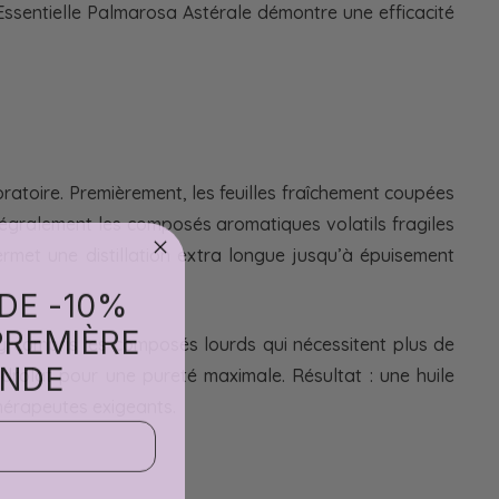
 Essentielle Palmarosa Astérale démontre une efficacité
boratoire. Premièrement, les feuilles fraîchement coupées
ntégralement les composés aromatiques volatils fragiles
rmet une distillation extra longue jusqu’à épuisement
 DE -10%
PREMIÈRE
, y compris les composés lourds qui nécessitent plus de
NDE
hydrolat pour une pureté maximale. Résultat : une huile
thérapeutes exigeants.