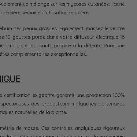
 localement ce mélange sur les mycoses cutanées, l’acné
première semaine d’utilisation régulière.
 sébum des peaux grasses. Également, massez le ventre
ez 10 gouttes pures dans votre diffuseur électrique 15
 une ambiance apaisante propice à la détente. Pour une
étés complémentaires exceptionnelles.
HIQUE
e certification exigeante garantit une production 100%
 respectueuses des producteurs malgaches partenaires
tiques naturelles de la plante.
métrie de masse. Ces contrôles analytiques rigoureux
lue la qualité aromatique subtile que seul le nez humain