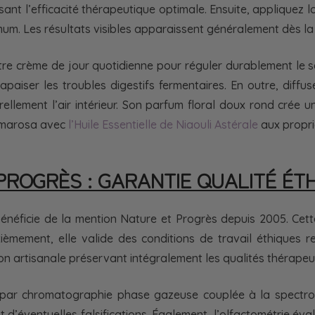
ssant l’efficacité thérapeutique optimale. Ensuite, appliquez
nimum. Les résultats visibles apparaissent généralement dès la 
otre crème de jour quotidienne pour réguler durablement le
paiser les troubles digestifs fermentaires. En outre, diffus
urellement l’air intérieur. Son parfum floral doux rond crée
almarosa avec
l’Huile Essentielle de Niaouli Astérale
aux propri
 PROGRÈS : GARANTIE QUALITÉ ÉT
bénéficie de la mention Nature et Progrès depuis 2005. Cett
uxièmement, elle valide des conditions de travail éthiques
ion artisanale préservant intégralement les qualités thérapeu
s par chromatographie phase gazeuse couplée à la spectro
t d’éventuelles falsifications. Également, l’olfactométrie éva