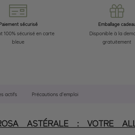
|
Astérale
Paiement sécurisé
Emballage cadea
t 100% sécurisé en carte
Disponible à la dem
bleue
gratuitement
es actifs
Précautions d’emploi
AROSA ASTÉRALE : VOTRE ALL