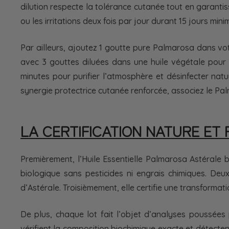
dilution respecte la tolérance cutanée tout en garanti
ou les irritations deux fois par jour durant 15 jours mi
Par ailleurs, ajoutez 1 goutte pure Palmarosa dans v
avec 3 gouttes diluées dans une huile végétale pour a
minutes pour purifier l’atmosphère et désinfecter nat
synergie protectrice cutanée renforcée, associez le P
LA CERTIFICATION NATURE ET
Premièrement, l’Huile Essentielle Palmarosa Astérale 
biologique sans pesticides ni engrais chimiques. De
d’Astérale. Troisièmement, elle certifie une transformat
De plus, chaque lot fait l’objet d’analyses poussée
vérifient la composition biochimique exacte et détecten