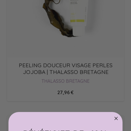
PEELING DOUCEUR VISAGE PERLES
JOJOBA | THALASSO BRETAGNE
THALASSO BRETAGNE
27,96
€