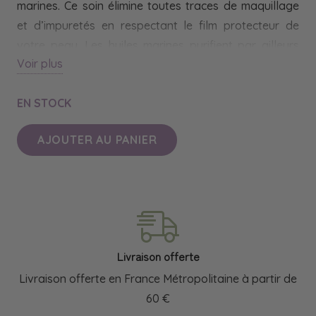
marines. Ce soin élimine toutes traces de maquillage
et d’impuretés en respectant le film protecteur de
votre peau. Les huiles marines purifient par ailleurs
Voir plus
vos pores tandis que les actifs végétaux nourrissent
votre peau. Votre teint reste ainsi frais, propre et
EN STOCK
confortable après chaque utilisation. Fabriqué en
Bretagne depuis 1994.
AJOUTER AU PANIER
quantité
de
Lait
Démaquillant
Visage
Doux
Livraison offerte
aux
Livraison offerte en France Métropolitaine à partir de
Algues
60 €
|