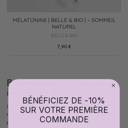
MÉLATONINE | BELLE & BIO | – SOMMEIL
NATUREL
BELLE & BIO
7,90
€
Pourquoi associer le magnésium
à la vitamine B6
?
BÉNÉFICIEZ DE -10%
La vitamine B6 optimise l’absorption et l’utilisation du
SUR VOTRE PREMIÈRE
magnésium par votre organisme. Elle facilite son
COMMANDE
passage à travers les membranes cellulaires. Ainsi,