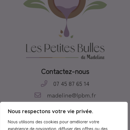
Contactez-nous
07 45 87 65 14
madeline@lpbm.fr
Suivez-nous
Nous respectons votre vie privée.
Nous utilisons des cookies pour améliorer votre
expérience de navigation, diffuser des offres ou des