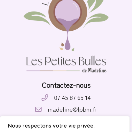
Contactez-nous
07 45 87 65 14
madeline@lpbm.fr
Suivez-nous
Nous respectons votre vie privée.