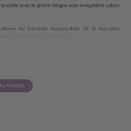
 buccale avec le gratte-langue acier inoxydable Lebon
 élimine les bactéries responsables de la mauvaise
entaires accumulés sur la langue.
urvédique millénaire, il favorise une détoxification
enforce le système immunitaire.
gustatives, il améliore également votre perception des
AU PANIER
ique.
ques secondes chaque matin.
fficace pour une bouche saine et fraîche.