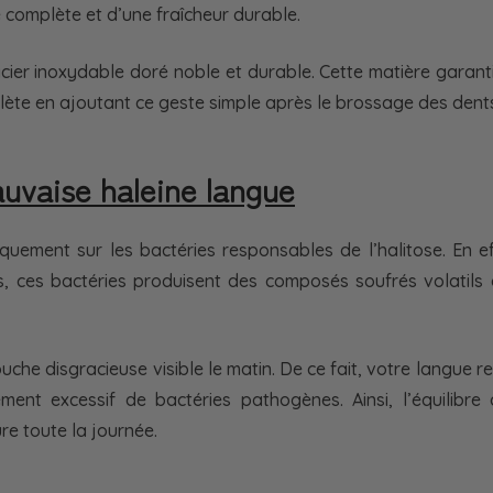
 complète et d’une fraîcheur durable.
ier inoxydable doré noble et durable. Cette matière garanti
plète en ajoutant ce geste simple après le brossage des dent
auvaise haleine langue
quement sur les bactéries responsables de l’halitose. En e
, ces bactéries produisent des composés soufrés volatils qu
ouche disgracieuse visible le matin. De ce fait, votre langue r
ent excessif de bactéries pathogènes. Ainsi, l’équilibre
re toute la journée.