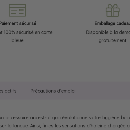
inoxydable
doré
|
Paiement sécurisé
Emballage cadea
Lebon
t 100% sécurisé en carte
Disponible à la dem
bleue
gratuitement
es actifs
Précautions d’emploi
 accessoire ancestral qui révolutionne votre hygiène buccale
sur la langue. Ainsi, finies les sensations d’haleine chargée 